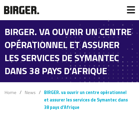
BIRGER. VA OUVRIR UN CENTRE
OPÉRATIONNEL ET ASSURER
LES SERVICES DE SYMANTEC
DANS 38 PAYS D’AFRIQUE
Home
News
BIRGER. va ouvrir un centre opérationnel
et assurer les services de Symantec dans
38 pays d’Afrique