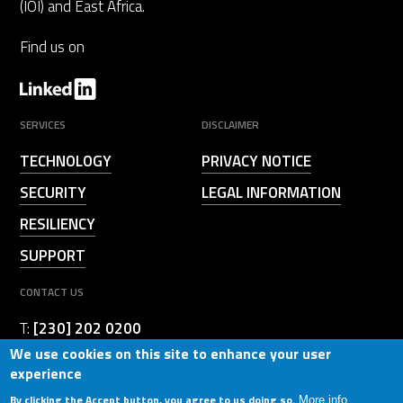
(IOI) and East Africa.
Find us on
SERVICES
DISCLAIMER
TECHNOLOGY
PRIVACY NOTICE
SECURITY
LEGAL INFORMATION
RESILIENCY
SUPPORT
CONTACT US
T:
[230] 202 0200
We use cookies on this site to enhance your user
b_contacted@birger.technology
E:
experience
By clicking the Accept button, you agree to us doing so.
More info