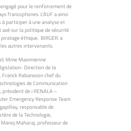
t engagé pour le renforcement de
ays francophones. L’AUF a ainsi
s à participer à une analyse et
 axé sur la politique de sécurité
 piratage éthique. BIRGER. a
 les autres intervenants.
ite): Mme Maximienne
égislation- Direction de la
M. Franck Rabanoson chef du
s Technologies de Communication
, président de i RENALA –
puter Emergency Response Team
apillay, responsable de
tère de la Technologie,
. Manoj Maharaj, professeur de