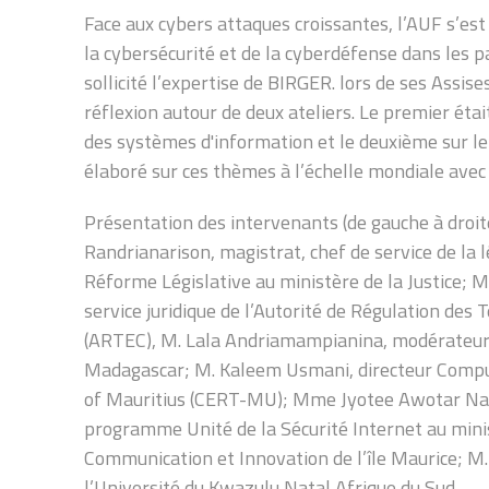
Face aux cybers attaques croissantes, l’AUF s’es
la cybersécurité et de la cyberdéfense dans les p
sollicité l’expertise de BIRGER. lors de ses Assise
réflexion autour de deux ateliers. Le premier était
des systèmes d'information et le deuxième sur le
élaboré sur ces thèmes à l’échelle mondiale avec
Présentation des intervenants (de gauche à dro
Randrianarison, magistrat, chef de service de la l
Réforme Législative au ministère de la Justice; 
service juridique de l’Autorité de Régulation de
(ARTEC), M. Lala Andriamampianina, modérateur
Madagascar; M. Kaleem Usmani, directeur Com
of Mauritius (CERT-MU); Mme Jyotee Awotar Nag
programme Unité de la Sécurité Internet au minis
Communication et Innovation de l’île Maurice; M
l’Université du Kwazulu Natal Afrique du Sud.