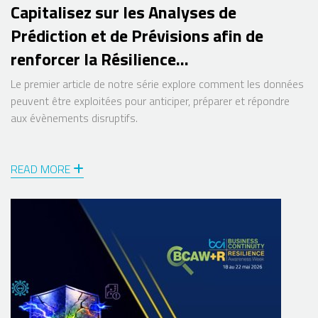
Capitalisez sur les Analyses de
Prédiction et de Prévisions afin de
renforcer la Résilience
Organisationnelle
Le premier article de notre série explore comment les données
peuvent être exploitées pour anticiper, préparer et répondre
aux évènements disruptifs.
READ MORE