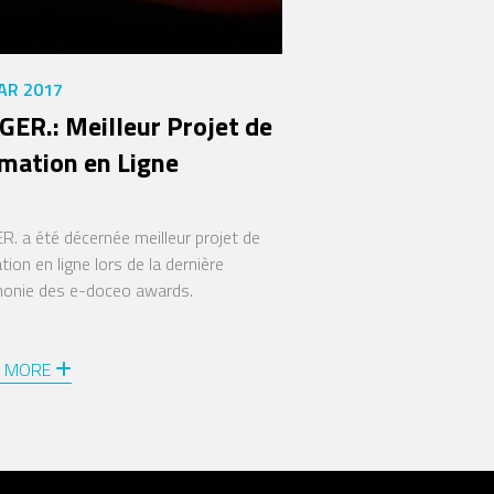
AR 2017
GER.: Meilleur Projet de
mation en Ligne
R. a été décernée meilleur projet de
tion en ligne lors de la dernière
onie des e-doceo awards.
D MORE