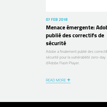
07 FEB 2018
Menace émergente: Ado
publié des correctifs de
sécurité
Adobe a finalement publié des correcti
sécurité pour la vulnérabilité zero-day
d’Adobe Flash Player.
READ MORE