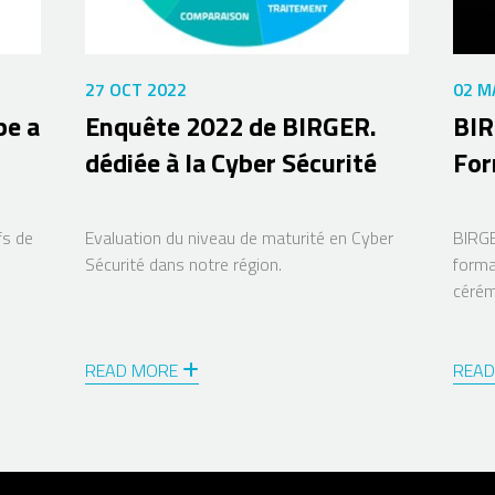
27 OCT 2022
02 M
be a
Enquête 2022 de BIRGER.
BIR
dédiée à la Cyber Sécurité
For
fs de
Evaluation du niveau de maturité en Cyber
BIRGE
Sécurité dans notre région.
forma
cérém
READ MORE
REA